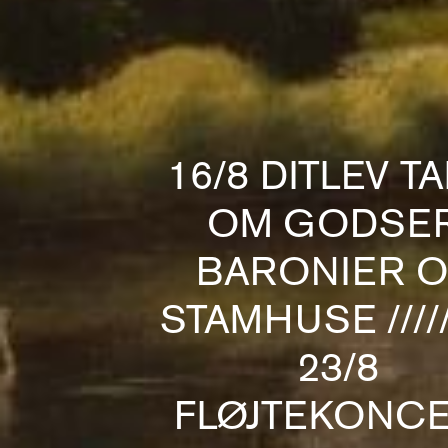
16/8 DITLEV T
OM GODSER
BARONIER 
STAMHUSE //////
23/8
FLØJTEKONC