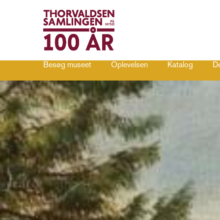
Besøg museet
Oplevelsen
Katalog
De