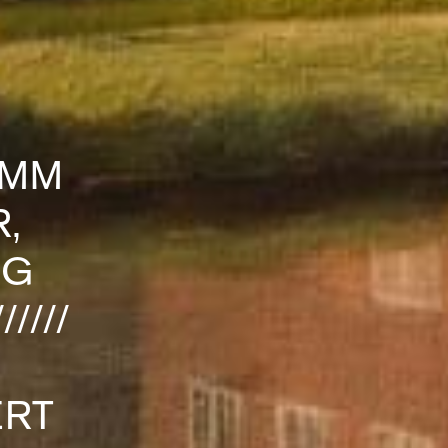
AMM
,
OG
////
ERT