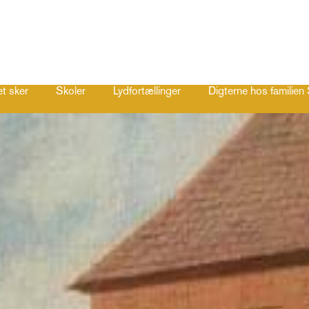
t sker
Skoler
Lydfortællinger
Digterne hos familie