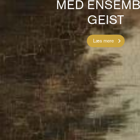
MED ENSEMB
GEIST
Læs mere