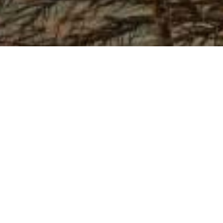
Velkommen
til
horvaldsen Samlingen på Ny